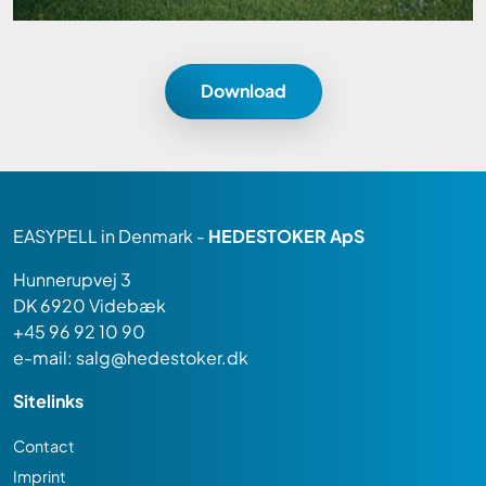
Download
EASYPELL in Denmark -
HEDESTOKER ApS
Hunnerupvej 3
DK 6920 Videbæk
+45 96 92 10 90
e-mail:
salg@hedestoker.dk
Sitelinks
Contact
Imprint