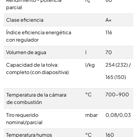
s
parcial
Clase eficiencia
A+
Índice eficiencia energética
116
con regulador
Volumen de agua
l
70
Capacidad de la tolva:
l/kg
254 (232) /
completo (con diapositiva)
165 (150)
°C
700-900
Temperatura de la cámara
de combustión
Tiro requerido
mbar
0,08/0,03
nominal/parcial
Temperatura humos
°C
160