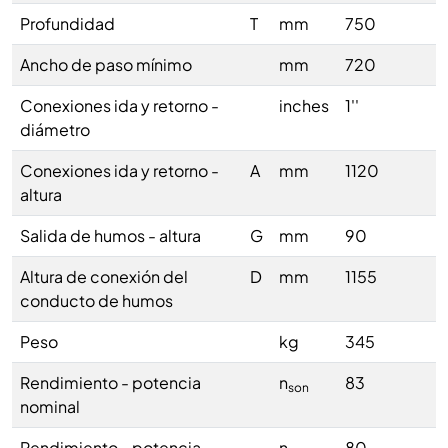
Profundidad
T
mm
750
Ancho de paso mínimo
mm
720
Conexiones ida y retorno -
inches
1''
diámetro
Conexiones ida y retorno -
A
mm
1120
altura
Salida de humos - altura
G
mm
90
Altura de conexión del
D
mm
1155
conducto de humos
Peso
kg
345
Rendimiento - potencia
n
83
son
nominal
Rendimiento - potencia
n
80