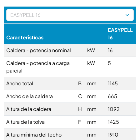
EASYPELL
Características
16
Caldera - potencia nominal
kW
16
Caldera - potencia a carga
kW
5
parcial
Ancho total
B
mm
1145
Ancho de la caldera
C
mm
665
Altura de la caldera
H
mm
1092
Altura de la tolva
F
mm
1425
Altura mínima del techo
mm
1910