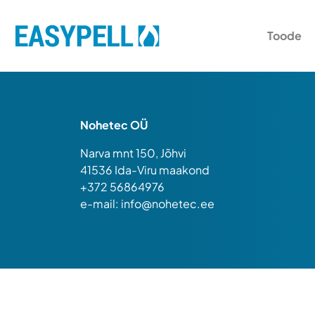
Toode
Nohetec OÜ
Narva mnt 150, Jõhvi
41536 Ida-Viru maakond
+372 56864976
e-mail:
info@nohetec.ee