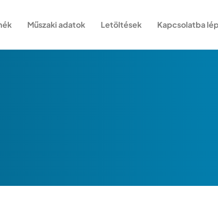
mék
Műszaki adatok
Letöltések
Kapcsolatba lép