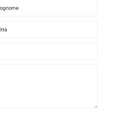
ognome
ittà