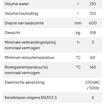
Volume water
l
130
Volume houtvulling
l
120
Diepte van laadruimte
mm
600
Gewicht
kg
518
Minimale verbrandingstijd bij
h
3
nominaal vermogen
Minimum retourtemperatuur
°C
60
Rookgastemperatuur bij
°C
165
nominaal vermogen
Elektrische aansluiting
230VAC
/ 50Hz
Ketelklasse volgens EN303.5
5