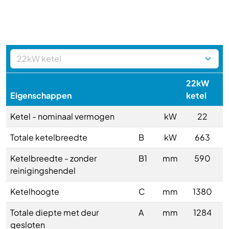
22kW
Eigenschappen
ketel
Ketel - nominaal vermogen
kW
22
Totale ketelbreedte
B
kW
663
Ketelbreedte - zonder
B1
mm
590
reinigingshendel
Ketelhoogte
C
mm
1380
Totale diepte met deur
A
mm
1284
gesloten