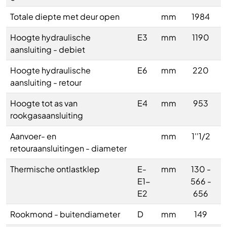
Totale diepte met deur open
mm
1984
Hoogte hydraulische
E3
mm
1190
aansluiting - debiet
Hoogte hydraulische
E6
mm
220
aansluiting - retour
Hoogte tot as van
E4
mm
953
rookgasaansluiting
Aanvoer- en
mm
1''1/2
retouraansluitingen - diameter
Thermische ontlastklep
E-
mm
130 -
E1-
566 -
E2
656
Rookmond - buitendiameter
D
mm
149