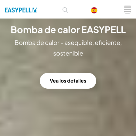
Caldera de pellets EASYPELL
Bomba de calor EASYPELL
EASYPELL
Caldera de leña
Caldera de pellets de madera: cómoda,
Bomba de calor - asequible, eficiente,
asequible y eficiente
sostenible
Vea los detalles
Vea los detalles
Vea los detalles