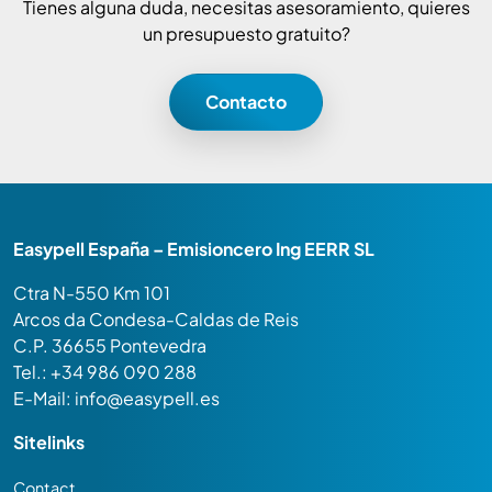
Tienes alguna duda, necesitas asesoramiento, quieres
un presupuesto gratuito?
Contacto
Easypell España – Emisioncero Ing EERR SL
Ctra N-550 Km 101
Arcos da Condesa-Caldas de Reis
C.P. 36655 Pontevedra
Tel.: +34 986 090 288
E-Mail:
info@easypell.es
Sitelinks
Contact